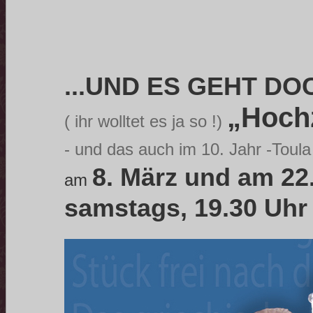
...UND ES GEHT DO
„Hochz
( ihr wolltet es ja so !)
- und das auch im 10. Jahr -Toula 
8. März und am 22.
am
samstags, 19.30 Uhr