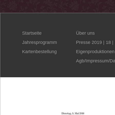
Startseite
Über uns
Jahresprogramm
Presse 2019
| 18
|
Kartenbestellung
Eigenproduktionen
Agb/Impressum/Da