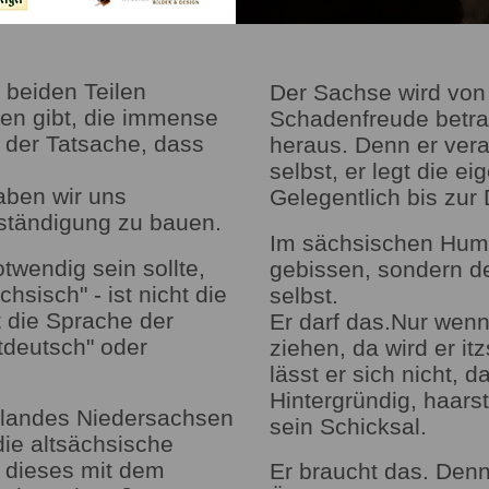
n beiden Teilen
Der Sachse wird von
n gibt, die immense
Schadenfreude betrac
t der Tatsache, dass
heraus. Denn er vera
selbst, er legt die 
aben wir uns
Gelegentlich bis zur 
rständigung zu bauen.
Im sächsischen Humo
otwendig sein sollte,
gebissen, sondern de
hsisch" - ist nicht die
selbst.
 die Sprache der
Er darf das.Nur wen
tdeutsch" oder
ziehen, da wird er it
lässt er sich nicht, 
Hintergründig, haars
landes Niedersachsen
sein Schicksal.
ie altsächsische
dieses mit dem
Er braucht das. Denn 