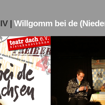
IV |
Willgomm bei de (Niede