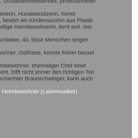
s, Sozialdienstleistender, professioneller
tnerin, Hundebesitzerin, hortet
, besitzt ein Kindersaxofon aus Plastik
illige Heimbewohnerin, lernt evtl. das
schieber, 40, böse Menschen singen
hner, Ostfriese, konnte früher besser
mbewohner, ehemaliger Chef einer
t, trifft nicht immer den richtigen Ton
schechter Braunschweiger, kann auch
ge Heimbewohner (Laienmusiker)