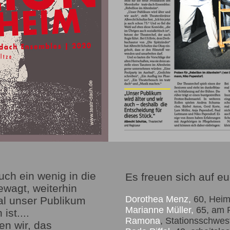
uch ein wenig in die
Es freuen sich auf eu
wagt, weiterhin
Dorothea Menz,
60, Heiml
al unser Publikum
Marianne Müller,
65, am R
st....
Ramona
, Stationsschwest
n wir, das