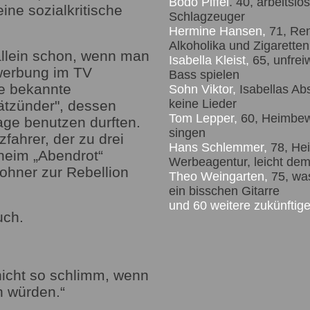
Bodo Piffel
. 40, arbeitslo
ine sozialkritische
Schlagzeuger
Hermine Hansen,
71, Ren
Alkoholika und Zigaretten
llein schon, wenn man
Isabella Kleist,
65, unfreiw
werbung im TV
Bass spielen
ie bekannte
Sohn Viktor,
Isabellas Ab
keine Lieder
pätzünder", dessen
Tom Lepper,
60, Heimbewo
age benutzen durften.
singen
fahrer, der zu drei
Hans Schlemmer,
78, Hei
heim „Abendrot“
Werbeagentur, leicht demen
wohner zur Rebellion
Theo Weingarten,
75, wa
ein bisschen Gitarre
und 60 weitere zukünfti
uch.
nicht so schlimm, wenn
n würden.“