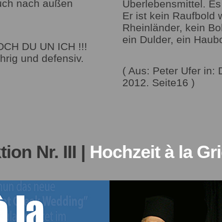
uch nach außen
Überlebensmittel. Es
Er ist kein Raufbold 
Rheinländer, kein B
ein Dulder, ein Haub
CH DU UN ICH !!!
hrig und defensiv.
( Aus: Peter Ufer in
2012. Seite16 )
on Nr. III |
Hochzeit à la Gr