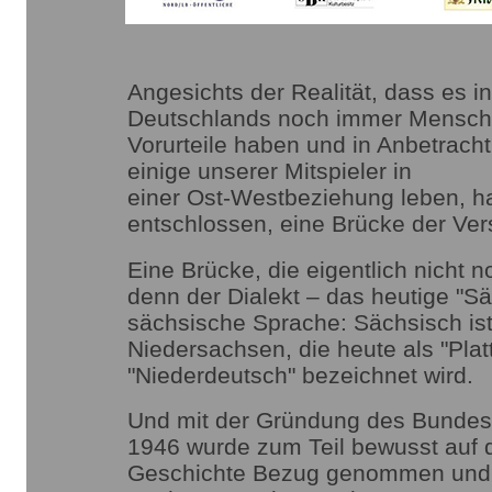
Angesichts der Realität, dass es i
Deutschlands noch immer Mensche
Vorurteile haben und in Anbetrach
einige unserer Mitspieler in
einer Ost-Westbeziehung leben, h
entschlossen, eine Brücke der Ve
Eine Brücke, die eigentlich nicht n
denn der Dialekt – das heutige "Säc
sächsische Sprache: Sächsisch ist
Niedersachsen, die heute als "Plat
"Niederdeutsch" bezeichnet wird.
Und mit der Gründung des Bundes
1946 wurde zum Teil bewusst auf d
Geschichte Bezug genommen und 