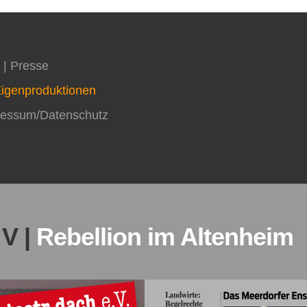
 |
Presse
igenproduktionen
ressum/Datenschutz
 V |
Rebellion im Altenheim