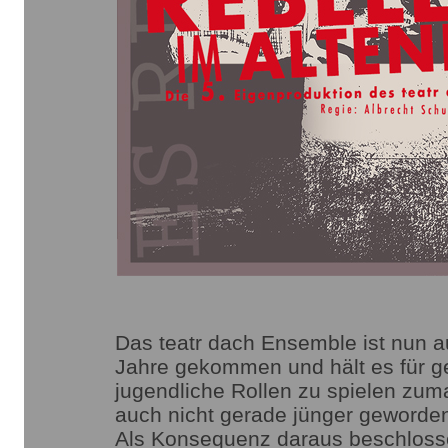
Das teatr dach Ensemble ist nun a
Jahre gekommen und hält es für ge
jugendliche Rollen zu spielen zum
auch nicht gerade jünger geworden i
Als Konsequenz daraus beschlosse