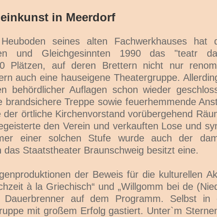
einkunst in Meerdorf
Heuboden seines alten Fachwerkhauses hat de
en und Gleichgesinnten 1990 das "teatr dach
60 Plätzen, auf deren Brettern nicht nur reno
dern auch eine hauseigene Theatergruppe. Allerd
en behördlicher Auflagen schon wieder geschlos
ine brandsichere Treppe sowie feuerhemmende Ans
e der örtliche Kirchenvorstand vorübergehend Rä
geisterte den Verein und verkauften Lose und sym
mer einer solchen Stufe wurde auch der dama
 das Staatstheater Braunschweig besitzt eine.
igenproduktionen der Beweis für die kulturellen A
ochzeit à la Griechisch“ und „Willgomm bei de (Ni
 Dauerbrenner auf dem Programm. Selbst in 
ruppe mit großem Erfolg gastiert. Unter`m Stern