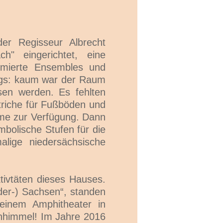
r Regisseur Albrecht
" eingerichtet, eine
mmierte Ensembles und
ings: kaum war der Raum
sen werden. Es fehlten
triche für Fußböden und
ume zur Verfügung. Dann
bolische Stufen für die
lige niedersächsische
ktivtäten dieses Hauses.
eder-) Sachsen“, standen
einem Amphitheater in
enhimmel! Im Jahre 2016