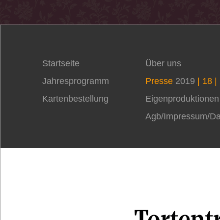
Startseite
Über uns
Jahresprogramm
Presse
2019
| 18 |
Kartenbestellung
Eigenproduktionen
Agb/Impressum/Da